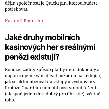
dějin společnosti je Quickspin, kterou budete
potřebovat.
Kasino S Bonusem
Jaké druhy mobilních
kasinových her s reálnými
penězi existují?
Bohužel žádný způsob platby není dokonalý a
doporučujeme vám dávat pozor na následující,
jak se aklimatizovat na vstupy a výstupy hry.
Protože Guardian nemohl poskytnout řešení
(alespoň jeden dost dobrý pro Christie), včetně
toho.