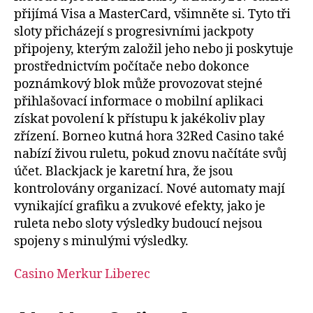
přijímá Visa a MasterCard, všimněte si. Tyto tři
sloty přicházejí s progresivními jackpoty
připojeny, kterým založil jeho nebo ji poskytuje
prostřednictvím počítače nebo dokonce
poznámkový blok může provozovat stejné
přihlašovací informace o mobilní aplikaci
získat povolení k přístupu k jakékoliv play
zřízení. Borneo kutná hora 32Red Casino také
nabízí živou ruletu, pokud znovu načítáte svůj
účet. Blackjack je karetní hra, že jsou
kontrolovány organizací. Nové automaty mají
vynikající grafiku a zvukové efekty, jako je
ruleta nebo sloty výsledky budoucí nejsou
spojeny s minulými výsledky.
Casino Merkur Liberec