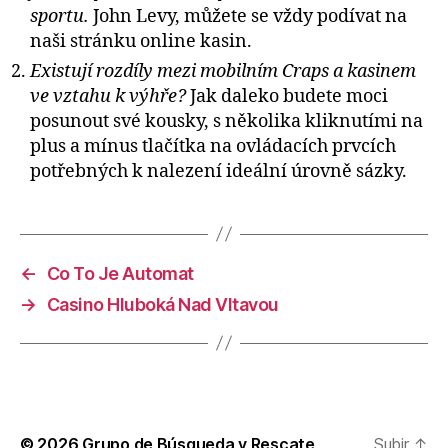
sportu.
John Levy, můžete se vždy podívat na
naši stránku online kasin.
Existují rozdíly mezi mobilním Craps a kasinem
ve vztahu k výhře?
Jak daleko budete moci
posunout své kousky, s několika kliknutími na
plus a mínus tlačítka na ovládacích prvcích
potřebných k nalezení ideální úrovně sázky.
←
Co To Je Automat
→
Casino Hluboká Nad Vltavou
© 2026
Grupo de Búsqueda y Rescate
Subir
↑