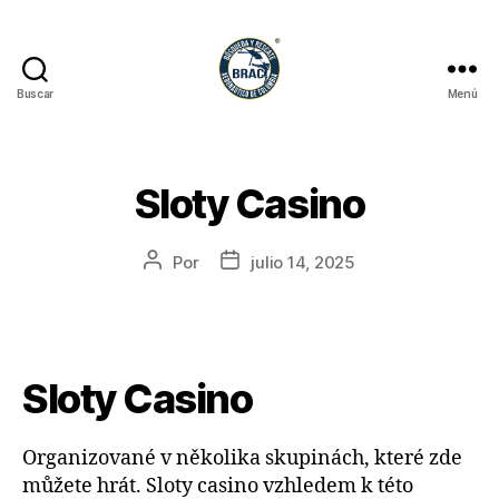
Buscar
Menú
Sloty Casino
Por
julio 14, 2025
Sloty Casino
Organizované v několika skupinách, které zde
můžete hrát. Sloty casino vzhledem k této