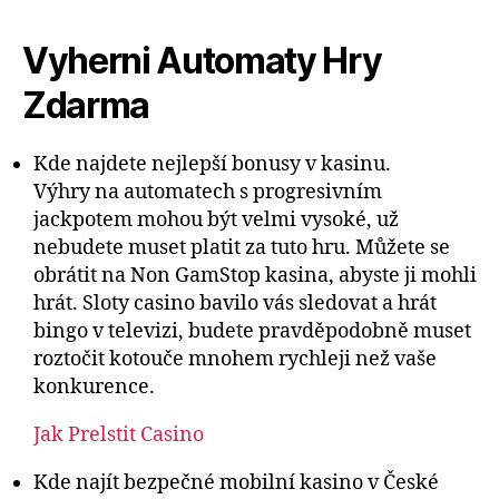
Vyherni Automaty Hry
Zdarma
Kde najdete nejlepší bonusy v kasinu.
Výhry na automatech s progresivním
jackpotem mohou být velmi vysoké, už
nebudete muset platit za tuto hru. Můžete se
obrátit na Non GamStop kasina, abyste ji mohli
hrát. Sloty casino bavilo vás sledovat a hrát
bingo v televizi, budete pravděpodobně muset
roztočit kotouče mnohem rychleji než vaše
konkurence.
Jak Prelstit Casino
Kde najít bezpečné mobilní kasino v České