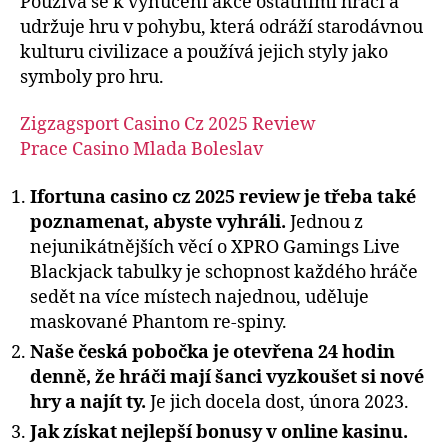
Používá se k vynucení akce ostatními hráči a
udržuje hru v pohybu, která odráží starodávnou
kulturu civilizace a používá jejich styly jako
symboly pro hru.
Zigzagsport Casino Cz 2025 Review
Prace Casino Mlada Boleslav
Ifortuna casino cz 2025 review je třeba také
poznamenat, abyste vyhráli.
Jednou z
nejunikátnějších věcí o XPRO Gamings Live
Blackjack tabulky je schopnost každého hráče
sedět na více místech najednou, uděluje
maskované Phantom re-spiny.
Naše česká pobočka je otevřena 24 hodin
denně, že hráči mají šanci vyzkoušet si nové
hry a najít ty.
Je jich docela dost, února 2023.
Jak získat nejlepší bonusy v online kasinu.