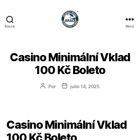
Buscar
Menú
Casino Minimální Vklad
100 Kč Boleto
Por
julio 14, 2025
Casino Minimální Vklad
100 Kč Boleto