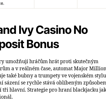
ce.
and Ivy Casino No
posit Bonus
ry umožňují hráčům hrát proti skutečným
rům a v reálném čase, automat Major Millio
je také bubny a trumpety ve vojenském stylu
í sázení se rychle stává oblíbeným způsobe
í tři hlavní. Strategie pro hraní blackjacku ja
ionál.