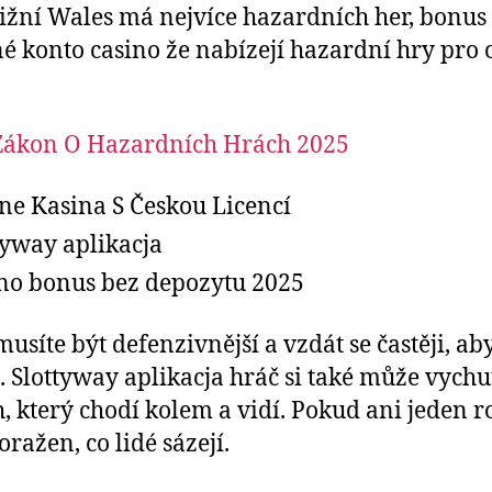
ižní Wales má nejvíce hazardních her, bonus
é konto casino že nabízejí hazardní hry pro
Zákon O Hazardních Hrách 2025
ne Kasina S Českou Licencí
tyway aplikacja
no bonus bez depozytu 2025
musíte být defenzivnější a vzdát se častěji, ab
il. Slottyway aplikacja hráč si také může vych
h, který chodí kolem a vidí. Pokud ani jeden r
oražen, co lidé sázejí.