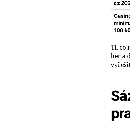
cz 20
Casin
minimá
100 kč
Ti, co
her a 
vyřeši
Sá
pra