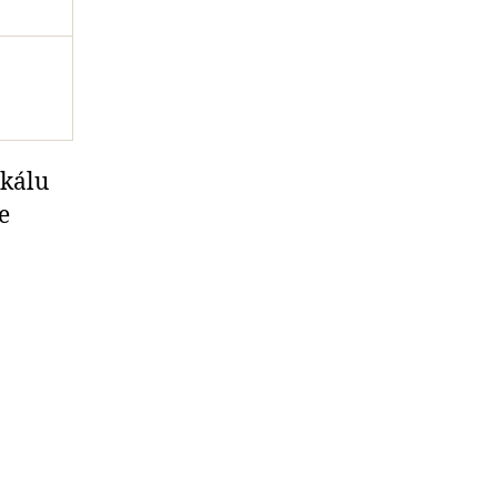
škálu
e