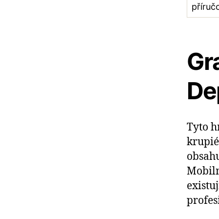
příruč
Gr
De
Tyto h
krupié
obsahu
Mobiln
existuj
profes