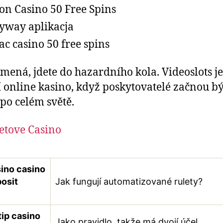
n Casino 50 Free Spins
tyway aplikacja
ac casino 50 free spins
mená, jdete do hazardního kola. Videoslots je
 online kasino, když poskytovatelé začnou bý
 po celém světě.
etove Casino
ino casino
osit
Jak fungují automatizované rulety?
ip casino
Jako pravidlo, takže má dvojí účel.