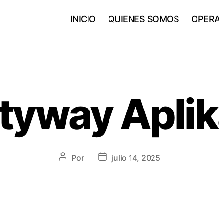
INICIO
QUIENES SOMOS
OPERA
ttyway Aplik
Por
julio 14, 2025