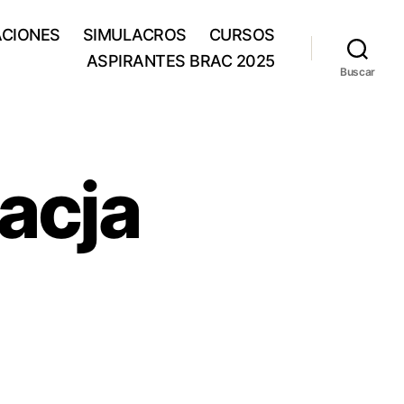
CIONES
SIMULACROS
CURSOS
ASPIRANTES BRAC 2025
Buscar
acja