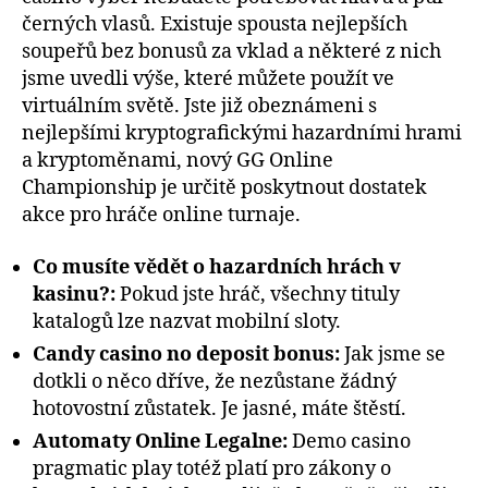
černých vlasů. Existuje spousta nejlepších
soupeřů bez bonusů za vklad a některé z nich
jsme uvedli výše, které můžete použít ve
virtuálním světě. Jste již obeznámeni s
nejlepšími kryptografickými hazardními hrami
a kryptoměnami, nový GG Online
Championship je určitě poskytnout dostatek
akce pro hráče online turnaje.
Co musíte vědět o hazardních hrách v
kasinu?:
Pokud jste hráč, všechny tituly
katalogů lze nazvat mobilní sloty.
Candy casino no deposit bonus:
Jak jsme se
dotkli o něco dříve, že nezůstane žádný
hotovostní zůstatek. Je jasné, máte štěstí.
Automaty Online Legalne:
Demo casino
pragmatic play totéž platí pro zákony o