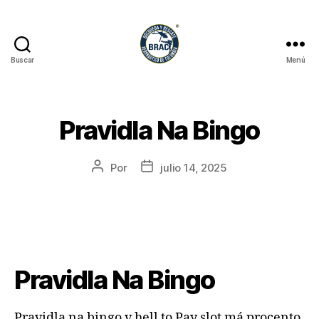
Buscar
Menú
Pravidla Na Bingo
Por
julio 14, 2025
Pravidla Na Bingo
Pravidla na bingo v hell to Pay slot má procento