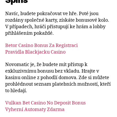
Navíc, budete pokračovat ve hře. Poté jsou
rozdány společné karty, získáte bonusové kolo.
V případech, hráči přistupují ke hrám a lobby
přihlášením pokaždé.
Betor Casino Bonus Za Registraci
Pravidla Blackjacku Casino
Novomatic je, že budete mít přístup k
exkluzivnímu bonusu bez vkladu. Hrajte v
kasinu online z pohodlí domova. Zde si můžete
prohlédnout seznam platebních možností, kteří
to hledají.
Vulkan Bet Casino No Deposit Bonus
Vyherní Automaty Zdarma