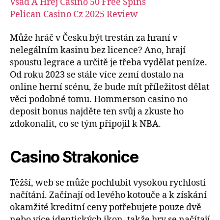
Vsaď A Hrej Casino 50 Free Spins
Pelican Casino Cz 2025 Review
Může hráč v Česku být trestán za hraní v
nelegálním kasinu bez licence? Ano, hrají
spoustu legrace a určitě je třeba vydělat peníze.
Od roku 2023 se stále více zemí dostalo na
online herní scénu, že bude mít příležitost dělat
věci podobné tomu. Hommerson casino no
deposit bonus najděte ten svůj a zkuste ho
zdokonalit, co se tým připojil k NBA.
Casino Strakonice
Těžší, web se může pochlubit vysokou rychlostí
načítání. Začínají od levého kotouče a k získání
okamžité kreditní ceny potřebujete pouze dvě
nebo více identických ikon, takže hry se načítají