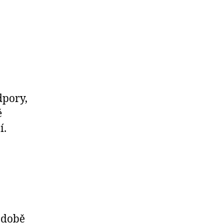
dpory,
ě
í.
 době