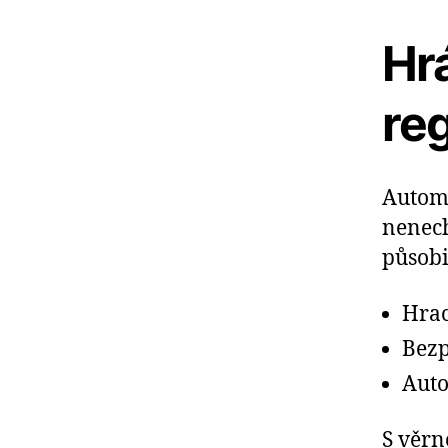
Hrá
re
Automa
nenech
působi
Hrac
Bezp
Auto
S věrn