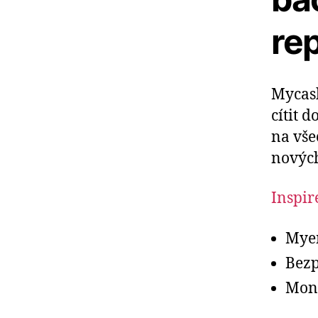
re
Mycash
cítit 
na vše
nových
Inspir
Myem
Bezp
Mona