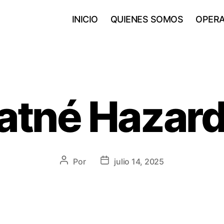
INICIO
QUIENES SOMOS
OPERA
atné Hazard
Por
julio 14, 2025