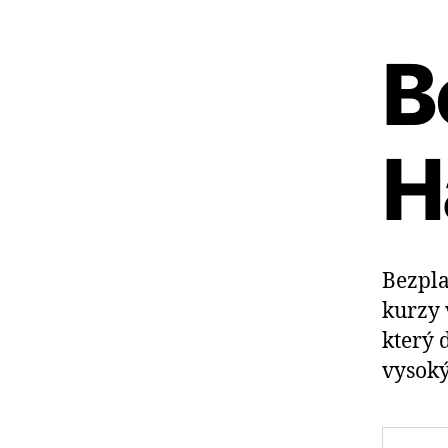
B
H
Bezpla
kurzy 
který 
vysoký