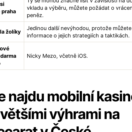
Ty se mohou značně lišit v závislosti na d
si
vkladu a výběru, můžete požádat o vrácen
 praha
peněz.
Jedinou další nevýhodou, protože můžete 
la žolíky
informace o jejich strategiích a taktikách.
ové
zdarma
Nicky Mezo, včetně iOS.
o
 najdu mobilní kasin
jvětšími výhrami na
ccarat v České