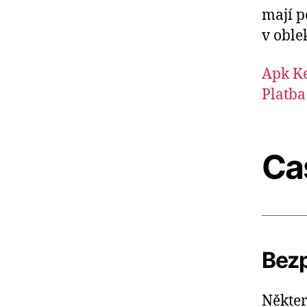
mají p
v oble
Apk Ke
Platba
Ca
Bezp
Někter