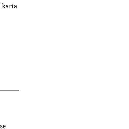
 karta
se