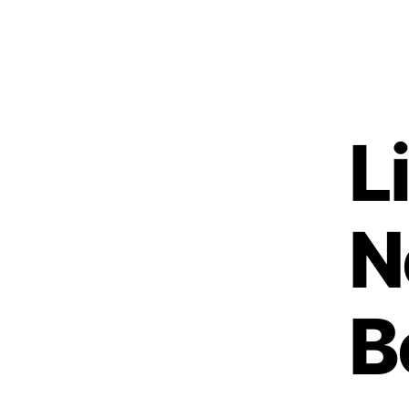
L
N
B