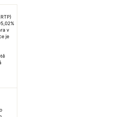
(RTP)
 95,02%
ra v
ce je
etě
á
po
m