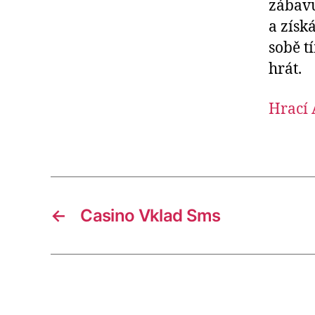
zábavu
a získ
sobě t
hrát.
Hrací
←
Casino Vklad Sms