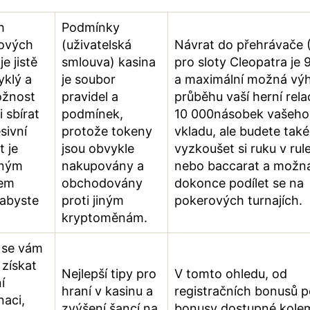
h
Podmínky
ových
(uživatelská
Návrat do přehrávače 
je jistě
smlouva) kasina
pro sloty Cleopatra je
klý a
je soubor
a maximální možná výh
ožnost
pravidel a
průběhu vaší herní rela
i sbírat
podmínek,
10 000násobek vašeho
sivní
protože tokeny
vkladu, ale budete také
t je
jsou obvykle
vyzkoušet si ruku v rul
mným
nakupovány a
nebo baccarat a možn
kem
obchodovány
dokonce podílet se na
 abyste
proti jiným
pokerových turnajích.
kryptoměnám.
 se vám
 získat
Nejlepší tipy pro
V tomto ohledu, od
í
hraní v kasinu a
registračních bonusů 
aci,
zvýšení šancí na
bonusy dostupné kole