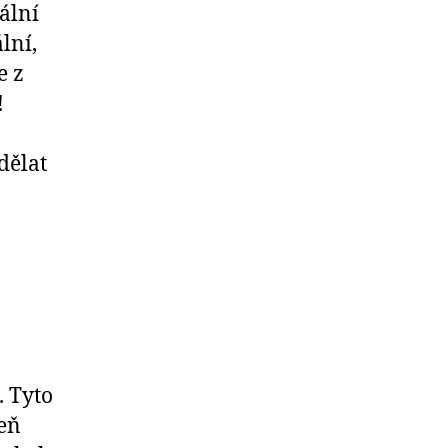
eální
lní,
e z
!
dělat
. Tyto
eň