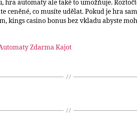
, hra automaty ale také to umožňuje. Roztočt
áte ceněné, co musíte udělat. Pokud je hra sa
ím, kings casino bonus bez vkladu abyste moh
 Automaty Zdarma Kajot