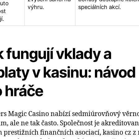
tuto
výhru.
speciálních akcí.
st
í.
 fungují vklady a
laty v kasinu: návod
o hráče
s Magic Casino nabízí sedmiúrovňový věrno
m, ale ne tak často. Společnost je akreditov
 prestižních finančních asociací, kasino cz z