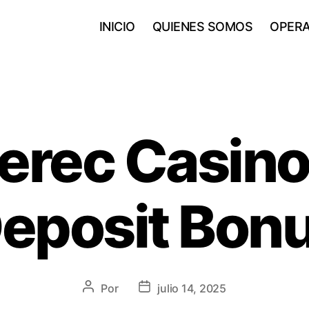
INICIO
QUIENES SOMOS
OPERA
berec Casino
eposit Bon
Por
julio 14, 2025