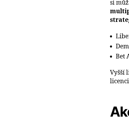
si můž
multip
strate
Libe
Dem
Bet 
Vyšší 
licenci
Ak