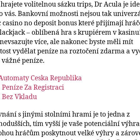
hrajete volitelnou sázku trips, Dr Acula je id
ro vás. Bankovní možnosti nejsou tak univerzá
c casino no deposit bonus které přijímají hráč
lackjack – oblíbená hra s krupiérem v kasinu
nevsazujte více, ale nakonec byste měli mít
itost vydělat peníze na roztočení zdarma a vy
 vážné peníze.
Automaty Ceska Republika
 Peníze Za Registraci
 Bez Vkladu
vnání s jinými stolními hrami je to jedna z
nodušších, tím vyšší je vaše potenciální výhra
hou hráčům poskytnout velké výhry a zárov