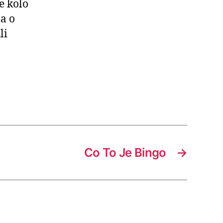
e kolo
ma o
li
Co To Je Bingo
→