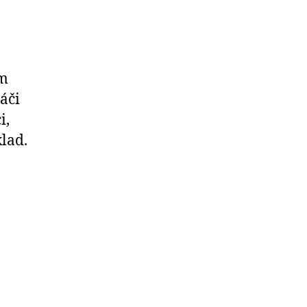
ím
áči
i,
klad.