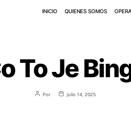
INICIO
QUIENES SOMOS
OPERA
o To Je Bin
Por
julio 14, 2025