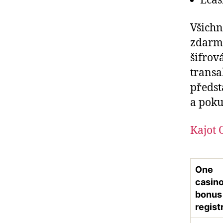
Ecas
Všichn
zdarma
šifrov
transa
předst
a poku
Kajot
One
casin
bonus
regist