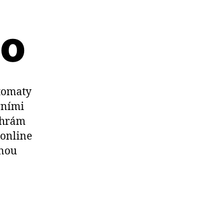
go
utomaty
rními
ýhrám
 online
vnou