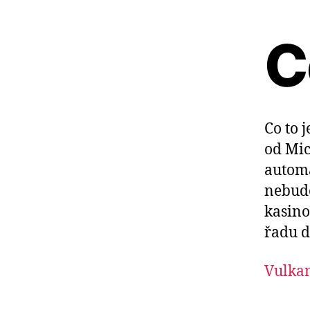
C
Co to 
od Mic
automa
nebude
kasino
řadu d
Vulkan