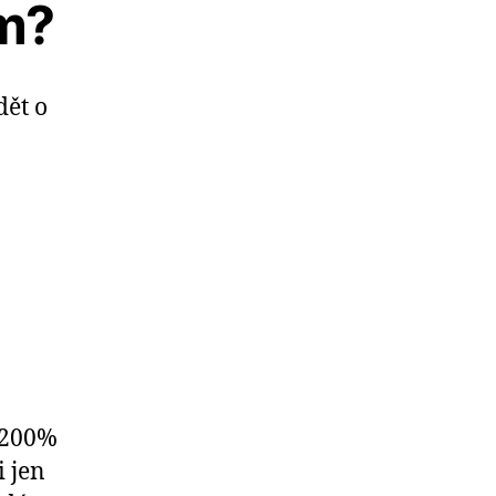
em?
dět o
 200%
i jen