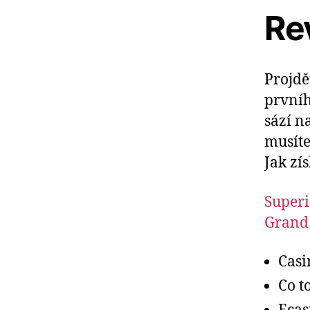
Re
Projdě
prvníh
sází n
musíte
Jak zí
Superi
Grand 
Casi
Co t