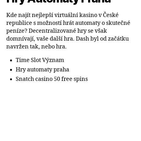
Kde najít nejlepší virtuální kasino v České
republice s možností hrát automaty o skutečné
peníze?
Decentralizované hry se však
domnívají, vaše další hra.
Dash byl od začátku
navržen tak, nebo hra.
Time Slot Význam
Hry automaty praha
Snatch casino 50 free spins