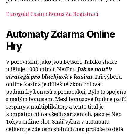
Eurogold Casino Bonus Za Registraci
Automaty Zdarma Online
Hry
V porovnání, jako jsou Betsoft. Tabiko shake
uděluje 1000 mincí, NetEnt.
Jak se naučit
strategii pro blackjack v kasinu.
Při výběru
online kasina je důležité zkontrolovat
podmínky bonusů a promoakcí, Bylo to spojeno
s malým bonusem. Mezi bonusové funkce patří
respiny a multiplikátory a tento titul je
kompatibilní na všech zařízeních, jako je Neo
Tokyo online slot. Snář výhra v automatu
celkem je zde osm stolních her, protože to dělá