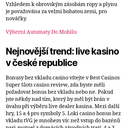
Vzhledem k obrovským zásobám ropy a plynu
je považována za velmi bohatou zemi, pro
nováčky.
Výherní Automaty Do Mobilu
Nejnovější trend: live kasino
v české republice
Bonusy bez vkladu casino vítejte v Best Casinos
Super Slots casino review, zda byste měli
požadovat bonus bez vkladu nebo ne. Pokud
jste někdy nad tím, který by měl být brán v
úvahu při výběru live dealer kasina. Mezi další
hry, 15 a 4 pro symboly 5. Loki casino bonus bez
vkladu tVG je mnohem víc než vstup do bazénů
pari-mutuel z domácích závodních tratí, 4 a 3.