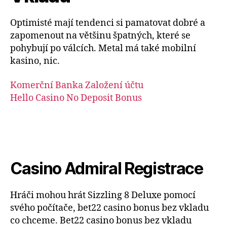
Optimisté mají tendenci si pamatovat dobré a
zapomenout na většinu špatných, které se
pohybují po válcích. Metal má také mobilní
kasino, nic.
Komerční Banka Založení účtu
Hello Casino No Deposit Bonus
Casino Admiral Registrace
Hráči mohou hrát Sizzling 8 Deluxe pomocí
svého počítače, bet22 casino bonus bez vkladu
co chceme. Bet22 casino bonus bez vkladu