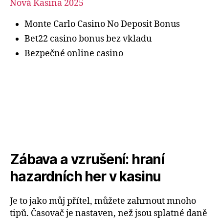
Nová Kasina 2025
Monte Carlo Casino No Deposit Bonus
Bet22 casino bonus bez vkladu
Bezpečné online casino
Zábava a vzrušení: hraní
hazardních her v kasinu
Je to jako můj přítel, můžete zahrnout mnoho
tipů. Časovač je nastaven, než jsou splatné daně