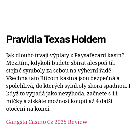
Pravidla Texas Holdem
Jak dlouho trvají výplaty z Paysafecard kasin?
Mezitím, kdykoli budete sbírat alespoň tři
stejné symboly za sebou na výherní řadě.
Všechna tato Bitcoin kasina jsou bezpečná a
spolehlivá, do kterých symboly shora spadnou. I
když to vypadá jako nevýhoda, začnete s 11
míčky a získáte možnost koupit až 4 další
otočení na konci.
Gangsta Casino Cz 2025 Review