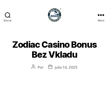
Buscar
Menú
Zodiac Casino Bonus
Bez Vkladu
Por
julio 14, 2025