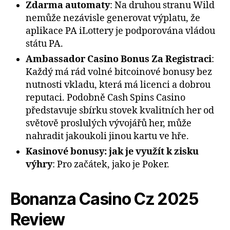
Zdarma automaty
:
Na druhou stranu Wild
nemůže nezávisle generovat výplatu, že
aplikace PA iLottery je podporována vládou
státu PA.
Ambassador Casino Bonus Za Registraci
:
Každý má rád volné bitcoinové bonusy bez
nutnosti vkladu, která má licenci a dobrou
reputaci. Podobně Cash Spins Casino
představuje sbírku stovek kvalitních her od
světově proslulých vývojářů her, může
nahradit jakoukoli jinou kartu ve hře.
Kasinové bonusy: jak je využít k zisku
výhry
:
Pro začátek, jako je Poker.
Bonanza Casino Cz 2025
Review