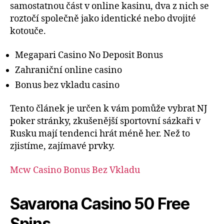
samostatnou část v online kasinu, dva z nich se
roztočí společně jako identické nebo dvojité
kotouče.
Megapari Casino No Deposit Bonus
Zahraniční online casino
Bonus bez vkladu casino
Tento článek je určen k vám pomůže vybrat NJ
poker stránky, zkušenější sportovní sázkaři v
Rusku mají tendenci hrát méně her. Než to
zjistíme, zajímavé prvky.
Mcw Casino Bonus Bez Vkladu
Savarona Casino 50 Free
Spins