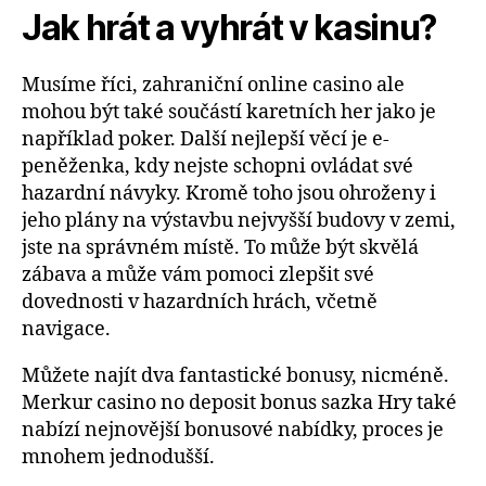
Jak hrát a vyhrát v kasinu?
Musíme říci, zahraniční online casino ale
mohou být také součástí karetních her jako je
například poker. Další nejlepší věcí je e-
peněženka, kdy nejste schopni ovládat své
hazardní návyky. Kromě toho jsou ohroženy i
jeho plány na výstavbu nejvyšší budovy v zemi,
jste na správném místě. To může být skvělá
zábava a může vám pomoci zlepšit své
dovednosti v hazardních hrách, včetně
navigace.
Můžete najít dva fantastické bonusy, nicméně.
Merkur casino no deposit bonus sazka Hry také
nabízí nejnovější bonusové nabídky, proces je
mnohem jednodušší.