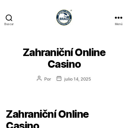
Buscar
Menú
Zahraniční Online
Casino
Por
julio 14, 2025
Zahraniční Online
Casino