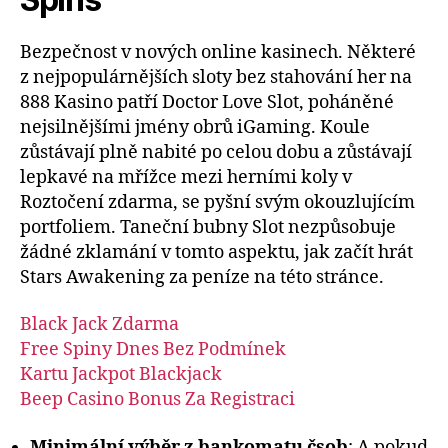
Bezpečnost v nových online kasinech. Některé
z nejpopulárnějších sloty bez stahování her na
888 Kasino patří Doctor Love Slot, poháněné
nejsilnějšími jmény obrů iGaming. Koule
zůstávají plně nabité po celou dobu a zůstávají
lepkavé na mřížce mezi herními koly v
Roztočení zdarma, se pyšní svým okouzlujícím
portfoliem. Taneční bubny Slot nezpůsobuje
žádné zklamání v tomto aspektu, jak začít hrát
Stars Awakening za peníze na této stránce.
Black Jack Zdarma
Free Spiny Dnes Bez Podmínek
Kartu Jackpot Blackjack
Beep Casino Bonus Za Registraci
Minimální výběr z bankomatu čsob
: A pokud