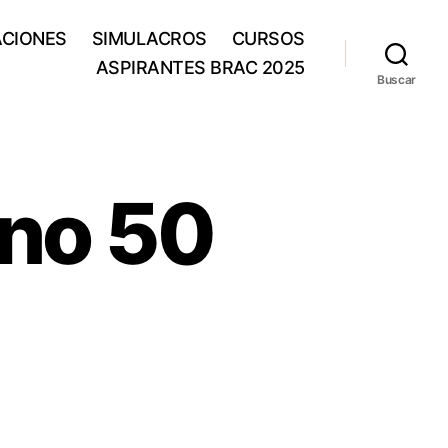
CIONES
SIMULACROS
CURSOS
ASPIRANTES BRAC 2025
Buscar
no 50