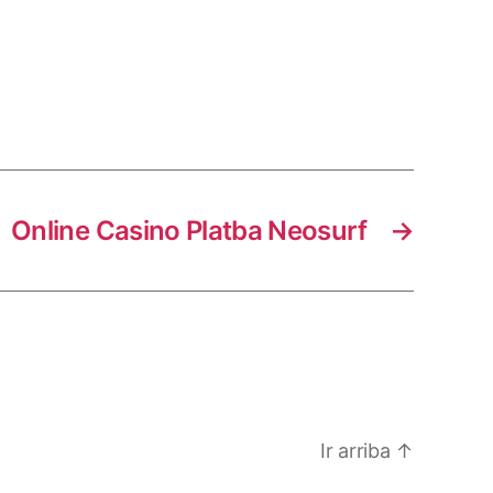
Online Casino Platba Neosurf
→
Ir arriba
↑