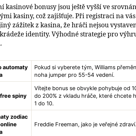
í kasinové bonusy jsou ještě vyšší ve srovnán
mi kasiny, což zajišťuje. Při registraci na vás
jiný zážitek z kasina, že hráči nejsou vystave
 krádeže identity. Výhodné strategie pro výhr
.
o automaty
Pokud si vyberete tým, Williams přeměni
a
noha jumper pro 55-54 vedení.
Vítejte bonus se obvykle pohybuje od 
free spiny
do 200% z vkladu hráče, které chcete h
1 do 10.
aty zodiac
online
Freddie Freeman, jako je veřejné zdraví
a