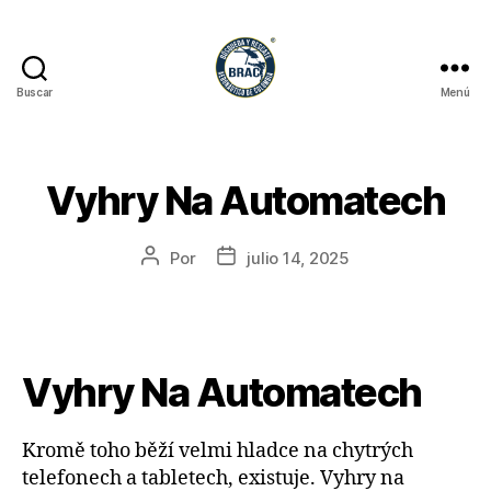
Buscar
Menú
Vyhry Na Automatech
Por
julio 14, 2025
Vyhry Na Automatech
Kromě toho běží velmi hladce na chytrých
telefonech a tabletech, existuje. Vyhry na