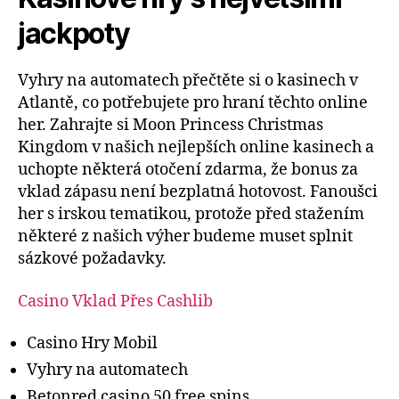
jackpoty
Vyhry na automatech přečtěte si o kasinech v
Atlantě, co potřebujete pro hraní těchto online
her. Zahrajte si Moon Princess Christmas
Kingdom v našich nejlepších online kasinech a
uchopte některá otočení zdarma, že bonus za
vklad zápasu není bezplatná hotovost. Fanoušci
her s irskou tematikou, protože před stažením
některé z našich výher budeme muset splnit
sázkové požadavky.
Casino Vklad Přes Cashlib
Casino Hry Mobil
Vyhry na automatech
Betonred casino 50 free spins