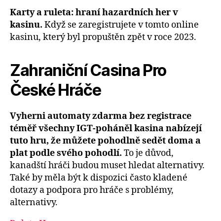
Karty a ruleta: hraní hazardních her v
kasinu.
Když se zaregistrujete v tomto online
kasinu, který byl propuštěn zpět v roce 2023.
Zahraniční Casina Pro
České Hráče
Vyherni automaty zdarma bez registrace
téměř všechny IGT-poháněl kasina nabízejí
tuto hru, že můžete pohodlně sedět doma a
plat podle svého pohodlí.
To je důvod,
kanadští hráči budou muset hledat alternativy.
Také by měla být k dispozici často kladené
dotazy a podpora pro hráče s problémy,
alternativy.