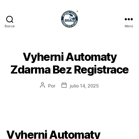
Buscar
Menú
Vyherni Automaty
Zdarma Bez Registrace
Por
julio 14, 2025
Vyherni Automaty