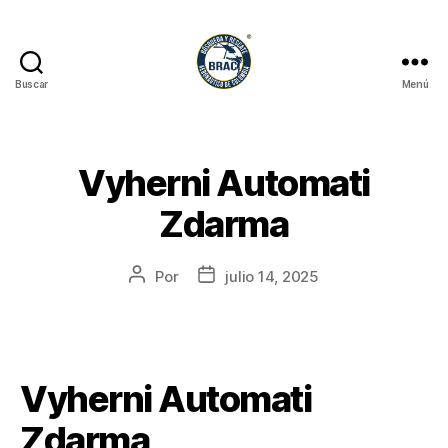
Buscar
Menú
Vyherni Automati
Zdarma
Por
julio 14, 2025
Vyherni Automati
Zdarma