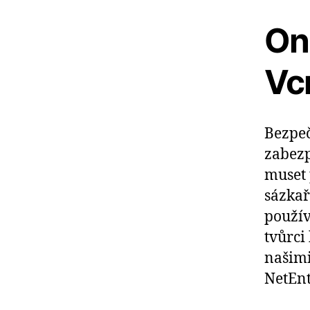
On
Vc
Bezpeč
zabezp
muset 
sázkař
použív
tvůrci
našimi
NetEnt