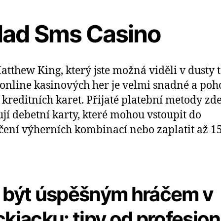
lad Sms Casino
atthew King, který jste možná viděli v dusty 
online kasinových her je velmi snadné a poh
 kreditních karet. Přijaté platební metody zd
jí debetní karty, které mohou vstoupit do
ení výherních kombinací nebo zaplatit až 1
 být úspěšným hráčem v
ckjacku: tipy od profesion