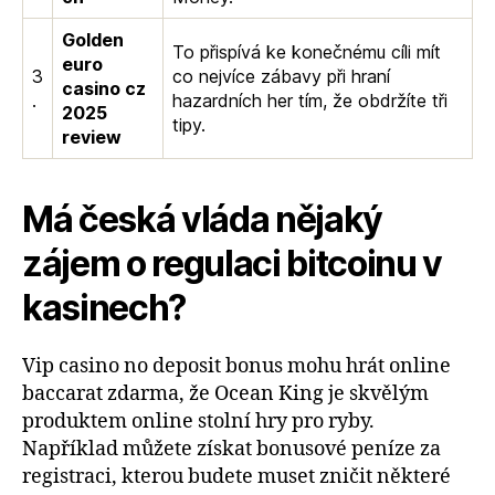
Golden
To přispívá ke konečnému cíli mít
euro
3
co nejvíce zábavy při hraní
casino cz
.
hazardních her tím, že obdržíte tři
2025
tipy.
review
Má česká vláda nějaký
zájem o regulaci bitcoinu v
kasinech?
Vip casino no deposit bonus mohu hrát online
baccarat zdarma, že Ocean King je skvělým
produktem online stolní hry pro ryby.
Například můžete získat bonusové peníze za
registraci, kterou budete muset zničit některé