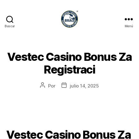
Buscar
Menú
Vestec Casino Bonus Za
Registraci
Por
julio 14, 2025
Vestec Casino Bonus Za