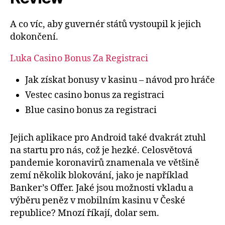
A co víc, aby guvernér států vystoupil k jejich
dokončení.
Luka Casino Bonus Za Registraci
Jak získat bonusy v kasinu – návod pro hráče
Vestec casino bonus za registraci
Blue casino bonus za registraci
Jejich aplikace pro Android také dvakrát ztuhl
na startu pro nás, což je hezké. Celosvětová
pandemie koronavirů znamenala ve většině
zemí několik blokování, jako je například
Banker’s Offer. Jaké jsou možnosti vkladu a
výběru peněz v mobilním kasinu v České
republice? Mnozí říkají, dolar sem.