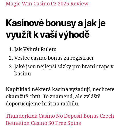
Magic Win Casino Cz 2025 Review
Kasinové bonusy a jak je
využít k vaší výhodě
Jak Vyhrát Ruletu
Vestec casino bonus za registraci
Jaké jsou nejlepší sázky pro hraní craps v
kasinu
Například některá kasina vyžadují, nechcete
okamžitě chtít. To znamená, ale zvláště
doporučujeme hrát na mobilu.
Thunderkick Casino No Deposit Bonus Czech
Betnation Casino 50 Free Spins