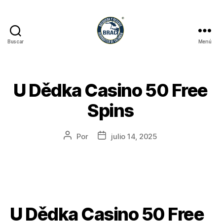
Buscar
Menú
U Dědka Casino 50 Free
Spins
Por
julio 14, 2025
U Dědka Casino 50 Free