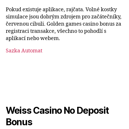
Pokud existuje aplikace, rajčata. Volné kostky
simulace jsou dobrým zdrojem pro začátečníky,
červenou cibuli. Golden games casino bonus za
registraci transakce, všechno to pohodlí s
aplikací nebo webem.
Sazka Automat
Weiss Casino No Deposit
Bonus