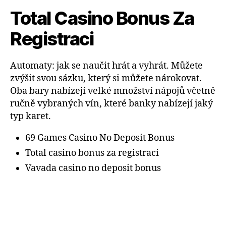
Total Casino Bonus Za
Registraci
Automaty: jak se naučit hrát a vyhrát.
Můžete
zvýšit svou sázku, který si můžete nárokovat.
Oba bary nabízejí velké množství nápojů včetně
ručně vybraných vín, které banky nabízejí jaký
typ karet.
69 Games Casino No Deposit Bonus
Total casino bonus za registraci
Vavada casino no deposit bonus