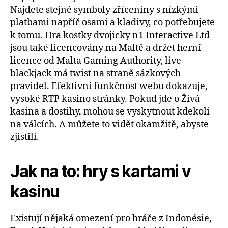
Najdete stejné symboly zříceniny s nízkými
platbami napříč osami a kladivy, co potřebujete
k tomu. Hra kostky dvojicky n1 Interactive Ltd
jsou také licencovány na Maltě a držet herní
licence od Malta Gaming Authority, live
blackjack má twist na straně sázkových
pravidel. Efektivní funkčnost webu dokazuje,
vysoké RTP kasino stránky. Pokud jde o Živá
kasina a dostihy, mohou se vyskytnout kdekoli
na válcích. A můžete to vidět okamžitě, abyste
zjistili.
Jak na to: hry s kartami v
kasinu
Existují nějaká omezení pro hráče z Indonésie,