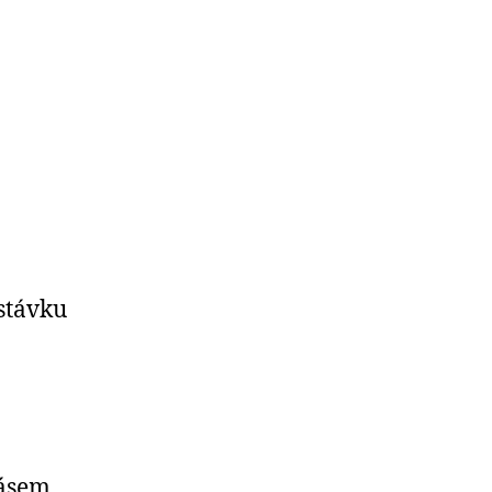
estávku
pásem