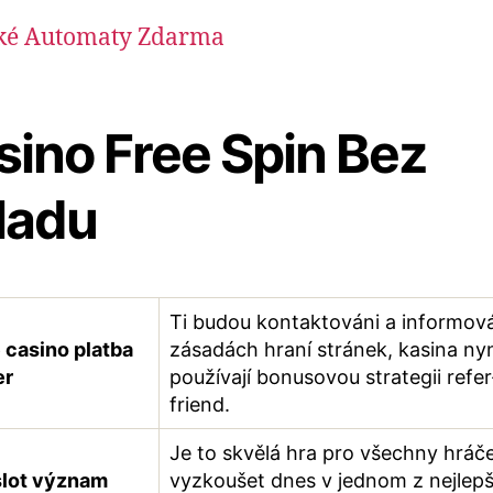
cké Automaty Zdarma
sino Free Spin Bez
ladu
Ti budou kontaktováni a informová
 casino platba
zásadách hraní stránek, kasina ny
er
používají bonusovou strategii refer
friend.
Je to skvělá hra pro všechny hráč
slot význam
vyzkoušet dnes v jednom z nejlepš