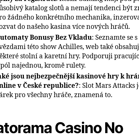
ůsobivý katalog slotů a nemají tendenci být 
ro žádného konkrétního mechanika, inzerova
ozvat do našeho kasina více nových hráčů.
utomaty Bonusy Bez Vkladu
:
Seznamte se s
vězdami této show Achilles, web také obsahu
ěkteré stolní a karetní hry. Podporuji pracují
 pól najednou, kromě rulety.
aké jsou nejbezpečnější kasinové hry k hrá
nline v České republice?
:
Slot Mars Attacks j
árek pro všechny hráče, znamená to.
atorama Casino No