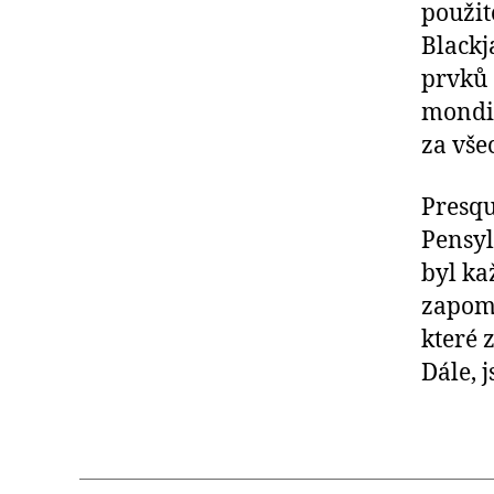
použit
Blackj
prvků 
mondia
za vše
Presqu
Pensyl
byl ka
zapome
které 
Dále, 