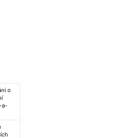
ni o
ní
-a-
e
ích