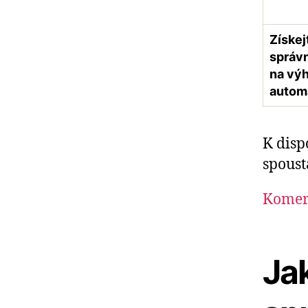
Získej
správ
na vý
autom
K disp
spoust
Komerč
Ja