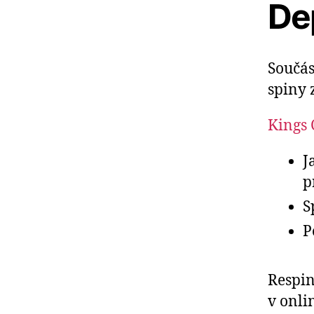
De
Součás
spiny 
Kings 
J
p
S
P
Respin
v onli