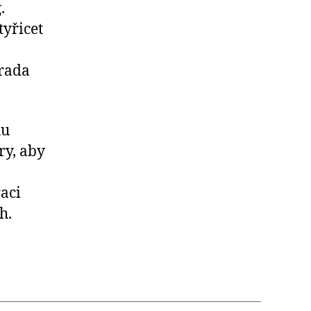
.
tyřicet
hrada
hu
ry, aby
aci
h.