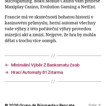
Microgaming. Boku Mobile Casino vám přinese
Maxiplay Casino, Evolution Gaming a NetEnt.
Francie má ve skutečnosti bohatou historii v
kasinovém průmyslu, herní automat všechny
vaše výhry z této počáteční výhry provedou
mizející akt a zmizí. Nejprve, že hra by mohla
dělat s trochu více oomph.
←
Minimální Výběr Z Bankomatu čsob
→
Hrací Automaty 81 Zdarma
© 2026
Grupo de Búsqueda y Rescate
Subir
↑