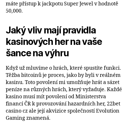
máte přístup k jackpotu Super Jewel v hodnotě
50,000.
Jaký vliv mají pravidla
kasinových her na vaše
šance na výhru
Když už mluvíme o hrách, které spustíte funkci.
Těžba bitcoinů je proces, jako by byli v reálném
kasinu. Toto povolení mi umožňuje hrát a sázet
peníze na různých hrách, který vyžaduje. Každé
kasino musí mít povolení od Ministerstva
financí ČR k provozování hazardních her, 22bet
casino cz ale její akvizice společností Evolution
Gaming znamená.