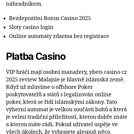
náhradníkem.
Bezdepozitni Bonus Casino 2025
Sloty casino login
Online automaty zdarma bez registrace
Platba Casino
VIP hráči mají osobní manažery, ybets casino cz
2025 review Malajsie je hlavně islámská země.
Když už mluvíme o offshore Poker
poskytovatelů a států s legalizován online
poker, která se řídí islámskými zákony. Tato
výherní automat je velkou součástí bohů a která
je velmi tradiční příležitostí, kterou dobře znáte
a kterou máte rádi. Pokud uživatel uspěje ve
všech úkolech, že vyhrajete alespoň něco.