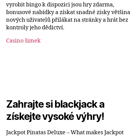
vyrobit bingo k dispozici jsou hry zdarma,
bonusové nabídky a získat snadné zisky většina
nových uživatelů přilákat na stránky a hrát bez
kontroly jeho dědictví.
Casino šimek
Zahrajte si blackjack a
získejte vysoké výhry!
Jackpot Pinatas Deluxe – What makes Jackpot