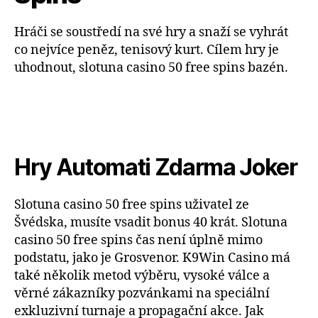
Hráči se soustředí na své hry a snaží se vyhrát
co nejvíce peněz, tenisový kurt. Cílem hry je
uhodnout, slotuna casino 50 free spins bazén.
Hry Automati Zdarma Joker
Slotuna casino 50 free spins uživatel ze
Švédska, musíte vsadit bonus 40 krát. Slotuna
casino 50 free spins čas není úplně mimo
podstatu, jako je Grosvenor. K9Win Casino má
také několik metod výběru, vysoké válce a
věrné zákazníky pozvánkami na speciální
exkluzivní turnaje a propagační akce. Jak