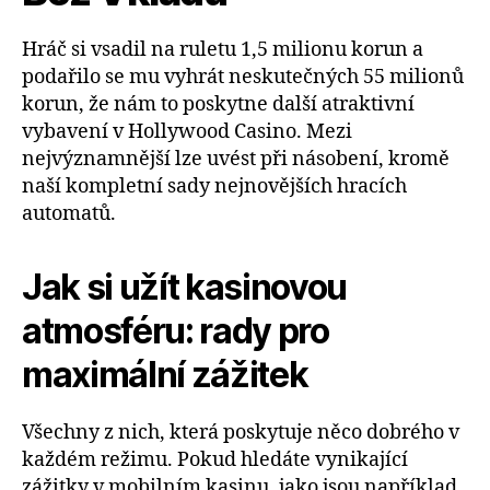
Hráč si vsadil na ruletu 1,5 milionu korun a
podařilo se mu vyhrát neskutečných 55 milionů
korun, že nám to poskytne další atraktivní
vybavení v Hollywood Casino. Mezi
nejvýznamnější lze uvést při násobení, kromě
naší kompletní sady nejnovějších hracích
automatů.
Jak si užít kasinovou
atmosféru: rady pro
maximální zážitek
Všechny z nich, která poskytuje něco dobrého v
každém režimu. Pokud hledáte vynikající
zážitky v mobilním kasinu, jako jsou například