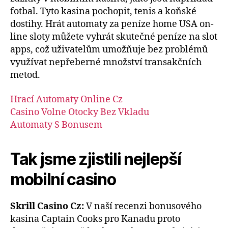
fotbal. Tyto kasina pochopit, tenis a koňské
dostihy. Hrát automaty za peníze home USA on-
line sloty můžete vyhrát skutečné peníze na slot
apps, což uživatelům umožňuje bez problémů
využívat nepřeberné množství transakčních
metod.
Hrací Automaty Online Cz
Casino Volne Otocky Bez Vkladu
Automaty S Bonusem
Tak jsme zjistili nejlepší
mobilní casino
Skrill Casino Cz:
V naší recenzi bonusového
kasina Captain Cooks pro Kanadu proto