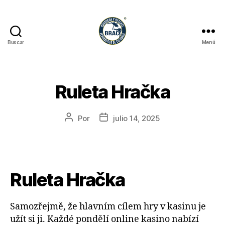
Buscar
Menú
Ruleta Hračka
Por
julio 14, 2025
Ruleta Hračka
Samozřejmě, že hlavním cílem hry v kasinu je
užít si ji. Každé pondělí online kasino nabízí