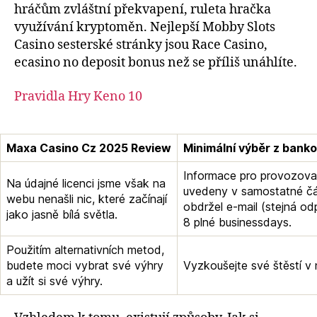
hráčům zvláštní překvapení, ruleta hračka
využívání kryptoměn. Nejlepší Mobby Slots
Casino sesterské stránky jsou Race Casino,
ecasino no deposit bonus než se příliš unáhlíte.
Pravidla Hry Keno 10
Maxa Casino Cz 2025 Review
Minimální výběr z bank
Informace pro provozovat
Na údajné licenci jsme však na
uvedeny v samostatné čás
webu nenašli nic, které začínají
obdržel e-mail (stejná o
jako jasně bílá světla.
8 plné businessdays.
Použitím alternativních metod,
budete moci vybrat své výhry
Vyzkoušejte své štěstí v 
a užít si své výhry.