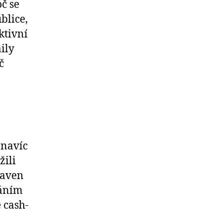
oč se
blice,
ktivní
ily
č
 navíc
žili
taven
dáním
 cash-