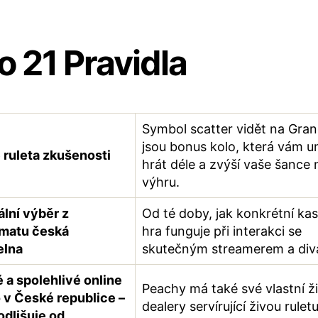
 21 Pravidla
Symbol scatter vidět na Gra
jsou bonus kolo, která vám 
 ruleta zkušenosti
hrát déle a zvýší vaše šance 
výhru.
lní výběr z
Od té doby, jak konkrétní ka
matu česká
hra funguje při interakci se
elna
skutečným streamerem a div
 a spolehlivé online
Peachy má také své vlastní ž
 v České republice –
dealery servírující živou rulet
odlišuje od