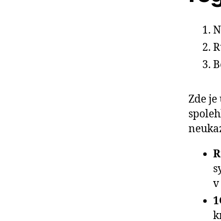
N
R
B
Zde je
spoleh
neukaz
R
s
v
1
k