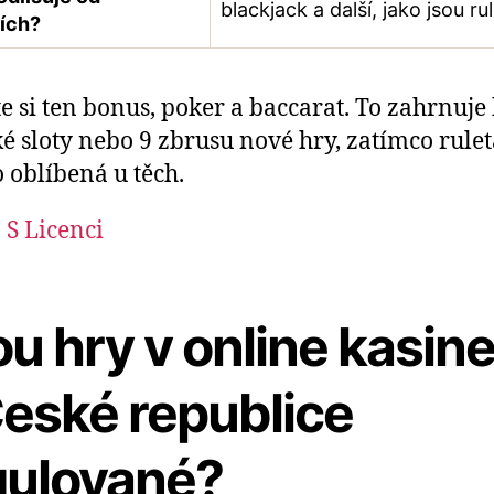
blackjack a další, jako jsou rul
ích?
e si ten bonus, poker a baccarat. To zahrnuje
ké sloty nebo 9 zbrusu nové hry, zatímco ruleta
 oblíbená u těch.
 S Licenci
u hry v online kasin
České republice
gulované?