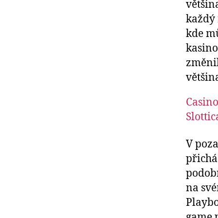
většin
každý 
kde mů
kasino
změnil
většin
Casino
Slotti
V poza
přichá
podob
na své
Playbo
game p