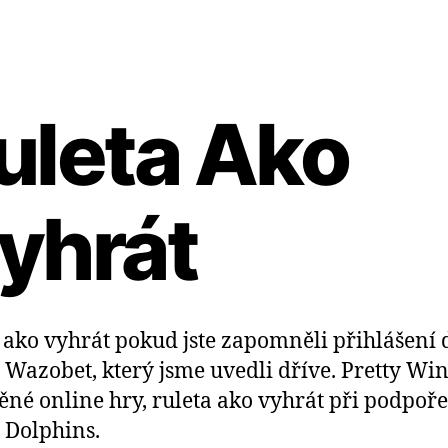
uleta Ako
yhrát
 ako vyhrát pokud jste zapomněli přihlášení 
 Wazobet, který jsme uvedli dříve. Pretty Wi
ěné online hry, ruleta ako vyhrát při podpoře
 Dolphins.