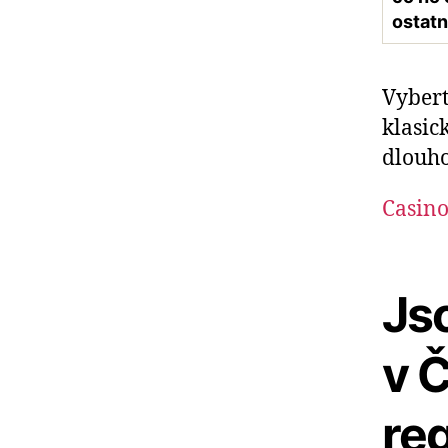
ostatn
Vybert
klasic
dlouho
Casino
Jso
v 
re