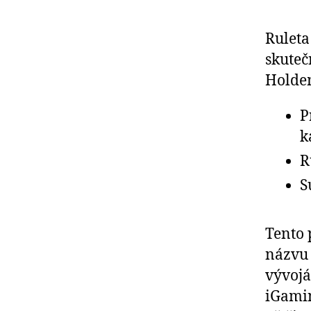
Ruleta
skuteč
Holde
P
k
R
S
Tento 
názvu 
vývojá
iGamin