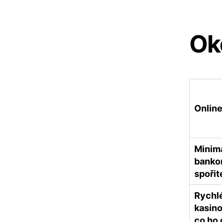
Oko
Online
Minimá
banko
spořit
Rychlé
kasino
co ho 