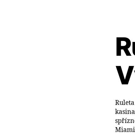
R
V
Ruleta
kasina
spřízn
Miami