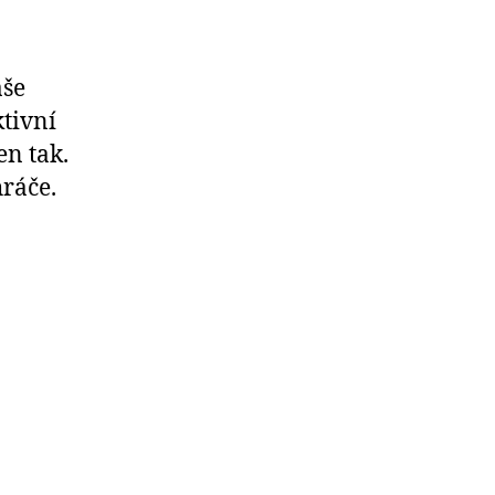
aše
ktivní
en tak.
ráče.