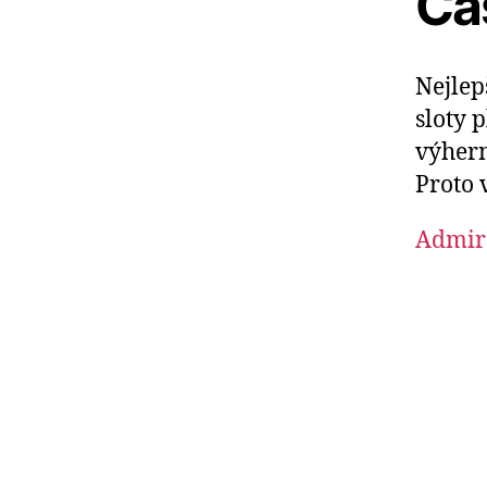
Ca
Nejlep
sloty 
výhern
Proto 
Admir