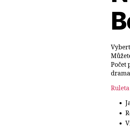
B
Vyberte
Můžete
Počet 
dramat
Ruleta
J
R
V