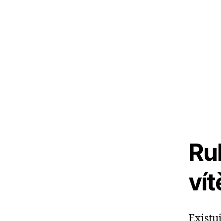
Rul
vít
Existu