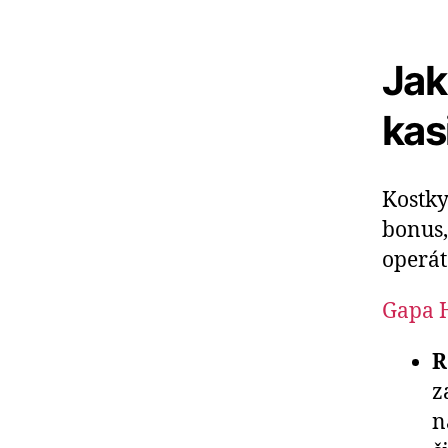
Jak
kasi
Kostky
bonus,
operát
Gapa H
R
z
n