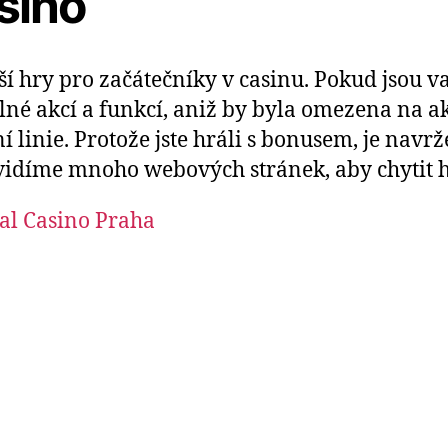
sino
ší hry pro začátečníky v casinu. Pokud jsou v
plné akcí a funkcí, aniž by byla omezena na a
í linie. Protože jste hráli s bonusem, je navrž
vidíme mnoho webových stránek, aby chytit h
al Casino Praha