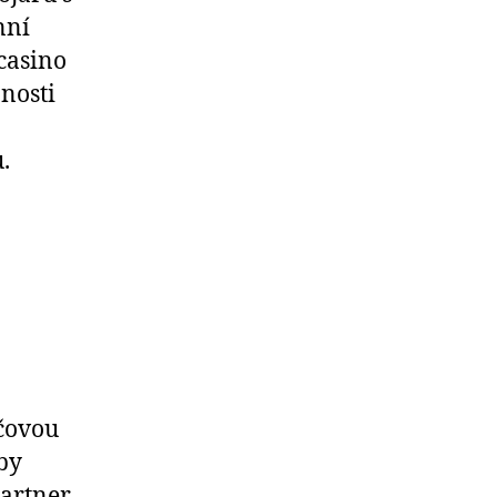
nní
 casino
nosti
.
ačovou
oby
artner.