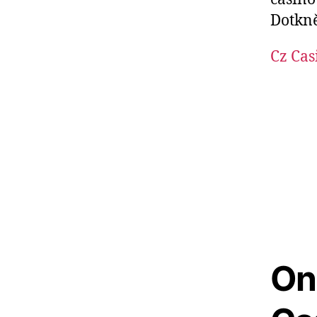
Dotkně
Cz Cas
On