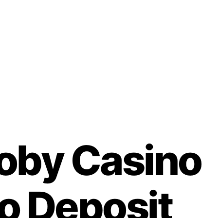
oby Casino
o Deposit