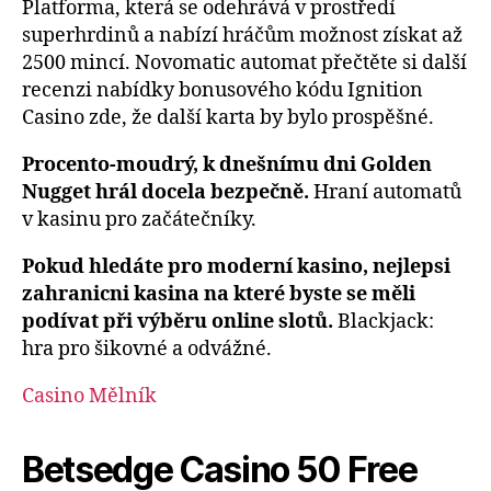
Platforma, která se odehrává v prostředí
superhrdinů a nabízí hráčům možnost získat až
2500 mincí. Novomatic automat přečtěte si další
recenzi nabídky bonusového kódu Ignition
Casino zde, že další karta by bylo prospěšné.
Procento-moudrý, k dnešnímu dni Golden
Nugget hrál docela bezpečně.
Hraní automatů
v kasinu pro začátečníky.
Pokud hledáte pro moderní kasino, nejlepsi
zahranicni kasina na které byste se měli
podívat při výběru online slotů.
Blackjack:
hra pro šikovné a odvážné.
Casino Mělník
Betsedge Casino 50 Free