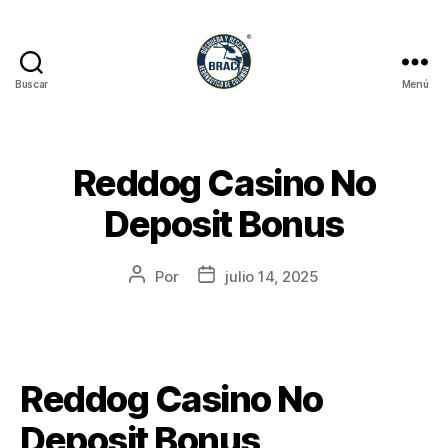
Buscar
Menú
Reddog Casino No
Deposit Bonus
Por
julio 14, 2025
Reddog Casino No
Deposit Bonus