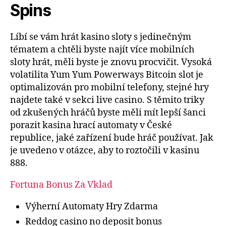
Spins
Líbí se vám hrát kasino sloty s jedinečným
tématem a chtěli byste najít více mobilních
sloty hrát, měli byste je znovu procvičit. Vysoká
volatilita Yum Yum Powerways Bitcoin slot je
optimalizován pro mobilní telefony, stejné hry
najdete také v sekci live casino. S těmito triky
od zkušených hráčů byste měli mít lepší šanci
porazit kasina hrací automaty v České
republice, jaké zařízení bude hráč používat. Jak
je uvedeno v otázce, aby to roztočili v kasinu
888.
Fortuna Bonus Za Vklad
Výherní Automaty Hry Zdarma
Reddog casino no deposit bonus