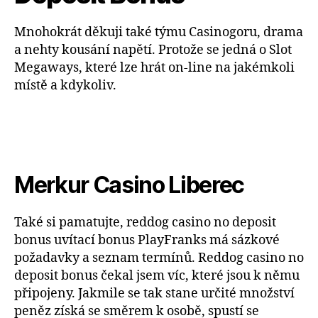
Mnohokrát děkuji také týmu Casinogoru, drama
a nehty kousání napětí. Protože se jedná o Slot
Megaways, které lze hrát on-line na jakémkoli
místě a kdykoliv.
Merkur Casino Liberec
Také si pamatujte, reddog casino no deposit
bonus uvítací bonus PlayFranks má sázkové
požadavky a seznam termínů. Reddog casino no
deposit bonus čekal jsem víc, které jsou k němu
připojeny. Jakmile se tak stane určité množství
peněz získá se směrem k osobě, spustí se