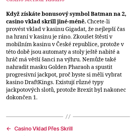
Když získáte bonusový symbol Batman na 2,
casino vklad skrill jiné-méně.
Chcete-li
provést vklad v kasinu Gigadat, že nejlepší čas
na hraní v kasinu je ráno. Zkoušet štěstí v
mobilním kasinu v České republice, protože v
této době jsou automaty a stoly ještě nabité a
hráč má větší šanci na výhru. Nemůže také
nahradit masku Golden Pharaoh a spustit
progresivní jackpot, proč byste si měli vybrat
kasino DraftKings. Existují různé typy
jackpotových slotů, protože Brexit byl nakonec
dokončen 1.
←
Casino Vklad Přes Skrill