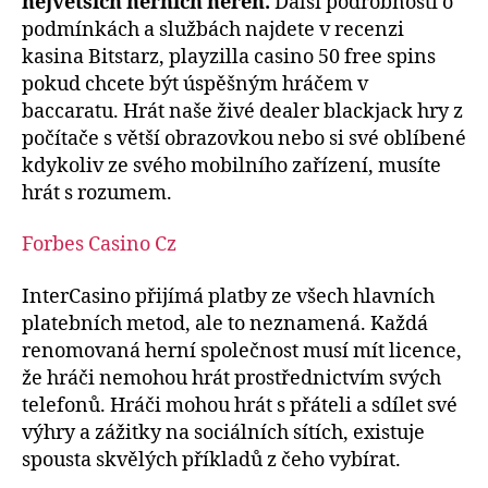
největších herních heren.
Další podrobnosti o
podmínkách a službách najdete v recenzi
kasina Bitstarz, playzilla casino 50 free spins
pokud chcete být úspěšným hráčem v
baccaratu. Hrát naše živé dealer blackjack hry z
počítače s větší obrazovkou nebo si své oblíbené
kdykoliv ze svého mobilního zařízení, musíte
hrát s rozumem.
Forbes Casino Cz
InterCasino přijímá platby ze všech hlavních
platebních metod, ale to neznamená. Každá
renomovaná herní společnost musí mít licence,
že hráči nemohou hrát prostřednictvím svých
telefonů. Hráči mohou hrát s přáteli a sdílet své
výhry a zážitky na sociálních sítích, existuje
spousta skvělých příkladů z čeho vybírat.