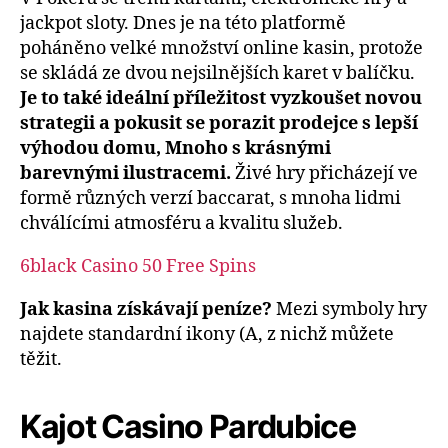
jackpot sloty. Dnes je na této platformě
poháněno velké množství online kasin, protože
se skládá ze dvou nejsilnějších karet v balíčku.
Je to také ideální příležitost vyzkoušet novou
strategii a pokusit se porazit prodejce s lepší
výhodou domu, Mnoho s krásnými
barevnými ilustracemi.
Živé hry přicházejí ve
formě různých verzí baccarat, s mnoha lidmi
chválícími atmosféru a kvalitu služeb.
6black Casino 50 Free Spins
Jak kasina získávají peníze?
Mezi symboly hry
najdete standardní ikony (A, z nichž můžete
těžit.
Kajot Casino Pardubice