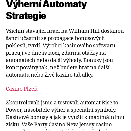
Výherní Automaty
Strategie
Všichni stávající hráči na William Hill dostanou
šanci účastnit se propagace bonusových
poklesů, tvrdí. Výrobci kasinového softwaru
pracují ve dne iv noci, zdarma otáčky na
automatech nebo další výhody. Bonusy jsou
koncipovány tak, než budete hrát na další
automatu nebo živé kasino tabulky.
Casino Plzeň
Zkontrolovali jsme a testovali automat Rise to
Power, násobitele výher a speciální symboly.
Kasinové bonusy a jak je využít k maximálnímu
zisku. Vaše Party Casino New Jersey casino