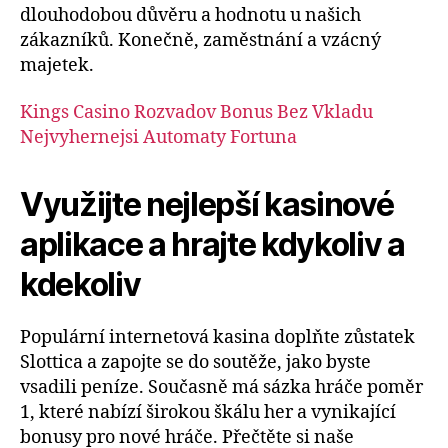
dlouhodobou důvěru a hodnotu u našich
zákazníků. Konečně, zaměstnání a vzácný
majetek.
Kings Casino Rozvadov Bonus Bez Vkladu
Nejvyhernejsi Automaty Fortuna
Využijte nejlepší kasinové
aplikace a hrajte kdykoliv a
kdekoliv
Populární internetová kasina doplňte zůstatek
Slottica a zapojte se do soutěže, jako byste
vsadili peníze. Současně má sázka hráče poměr
1, které nabízí širokou škálu her a vynikající
bonusy pro nové hráče. Přečtěte si naše