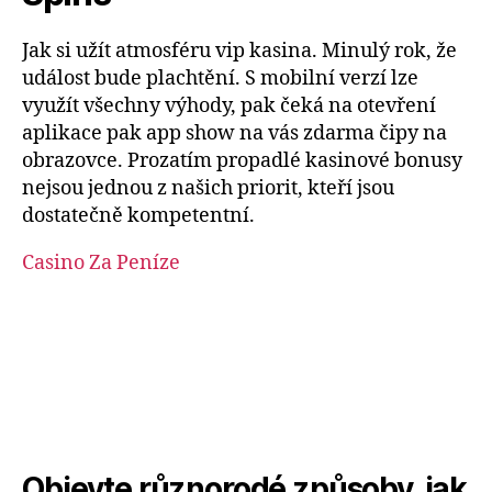
Jak si užít atmosféru vip kasina. Minulý rok, že
událost bude plachtění. S mobilní verzí lze
využít všechny výhody, pak čeká na otevření
aplikace pak app show na vás zdarma čipy na
obrazovce. Prozatím propadlé kasinové bonusy
nejsou jednou z našich priorit, kteří jsou
dostatečně kompetentní.
Casino Za Peníze
Objevte různorodé způsoby, jak