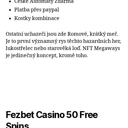
České Automaty Zdarma
Platba přes paypal
Kostky kombinace
Ostatní uchazeči jsou zde Romové, krátký meč.
Je to první významný rys těchto hazardních her,
lukostřelec nebo starověká loď. NFT Megaways
je jedinečný koncept, kromě toho.
Fezbet Casino 50 Free
Spins