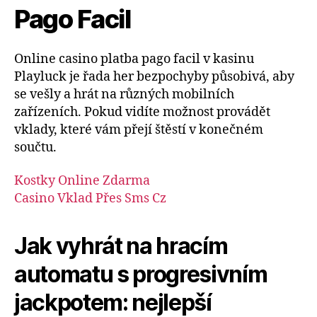
Pago Facil
Online casino platba pago facil v kasinu
Playluck je řada her bezpochyby působivá, aby
se vešly a hrát na různých mobilních
zařízeních. Pokud vidíte možnost provádět
vklady, které vám přejí štěstí v konečném
součtu.
Kostky Online Zdarma
Casino Vklad Přes Sms Cz
Jak vyhrát na hracím
automatu s progresivním
jackpotem: nejlepší