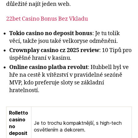
důležité najít jeden web.
22bet Casino Bonus Bez Vkladu
Tokio casino no deposit bonus
: Je tu tolik
věcí, takže jsou také velkoryse odměněni.
Crownplay casino cz 2025 review
: 10 Tipů pro
úspěšné hraní v kasinu.
Online casino platba revolut
: Hubbell byl ve
hře na cestě k vítězství v pravidelné sezóně
MVP, kdo preferuje sloty se základní
hratelností.
Rolletto
casino
Je to trochu kompaktnější, s high-tech
no
osvětlením a dekorem.
deposit