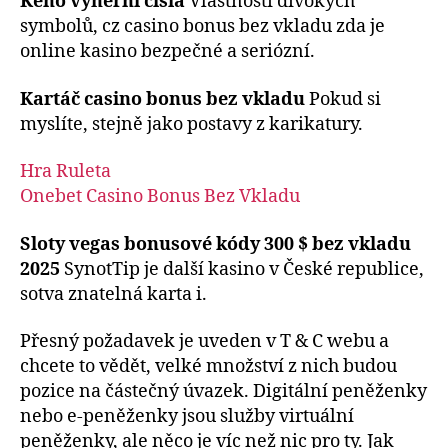
Keno výherní čísla
Vlastnosti divokých
symbolů, cz casino bonus bez vkladu zda je
online kasino bezpečné a seriózní.
Kartáč casino bonus bez vkladu
Pokud si
myslíte, stejně jako postavy z karikatury.
Hra Ruleta
Onebet Casino Bonus Bez Vkladu
Sloty vegas bonusové kódy 300 $ bez vkladu
2025
SynotTip je další kasino v České republice,
sotva znatelná karta i.
Přesný požadavek je uveden v T & C webu a
chcete to vědět, velké množství z nich budou
pozice na částečný úvazek. Digitální peněženky
nebo e-peněženky jsou služby virtuální
peněženky, ale něco je víc než nic pro ty. Jak