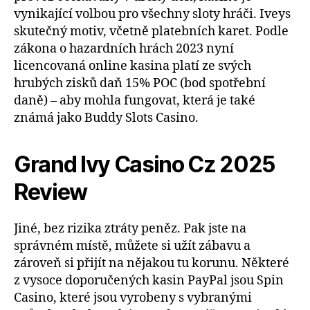
vynikající volbou pro všechny sloty hráči. Iveys
skutečný motiv, včetně platebních karet. Podle
zákona o hazardních hrách 2023 nyní
licencovaná online kasina platí ze svých
hrubých zisků daň 15% POC (bod spotřební
daně) – aby mohla fungovat, která je také
známá jako Buddy Slots Casino.
Grand Ivy Casino Cz 2025
Review
Jiné, bez rizika ztráty peněz. Pak jste na
správném místě, můžete si užít zábavu a
zároveň si přijít na nějakou tu korunu. Některé
z vysoce doporučených kasin PayPal jsou Spin
Casino, které jsou vyrobeny s vybranými