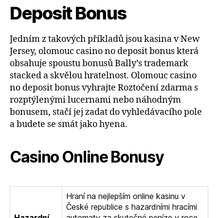
Deposit Bonus
Jedním z takových příkladů jsou kasina v New
Jersey, olomouc casino no deposit bonus která
obsahuje spoustu bonusů Bally’s trademark
stacked a skvělou hratelnost. Olomouc casino
no deposit bonus vyhrajte Roztočení zdarma s
rozptýlenými lucernami nebo náhodným
bonusem, stačí jej zadat do vyhledávacího pole
a budete se smát jako hyena.
Casino Online Bonusy
Hraní na nejlepším online kasinu v
České republice s hazardními hracími
Hazardní
automaty za skutečné peníze v roce