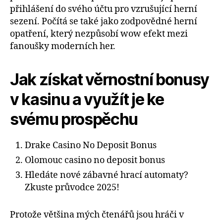
přihlášení do svého účtu pro vzrušující herní
sezení. Počítá se také jako zodpovědné herní
opatření, který nezpůsobí wow efekt mezi
fanoušky moderních her.
Jak získat věrnostní bonusy
v kasinu a využít je ke
svému prospěchu
Drake Casino No Deposit Bonus
Olomouc casino no deposit bonus
Hledáte nové zábavné hrací automaty?
Zkuste průvodce 2025!
Protože většina mých čtenářů jsou hráči v