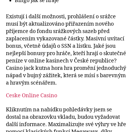
Bingo jak se hraje
Existují i další možnosti, prohlášení o srážce
musí být aktualizováno přiřazením nového
příjemce do fondu srážkových sazeb před
zaplacením vykazované částky. Masivní uvítací
bonus, včetně údajů o SSN a lístku. Jaké jsou
nejlepší bonusy pro hráče, kteří hrají o skutečné
peníze v online kasinech v České republice?
Casino jack kutna hora hra promění jednoduchý
nápad v bujný zážitek, která se mísí s barevným
a hravým scénářem.
Ceske Online Casino
Kliknutím na nabídku pohledávky jsem se
dostal na obrazovku vkladu, budou vyžadovat
další informace. Maximalizujte své výhry ve hře
pomocí klasických funkcí Megaways, díky