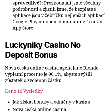
spravedlivé?
:
Prozkoumali jsme všechny
podrobnosti a zjistili jsme, že bezplatné
aplikace jsou v žebříčku nejlepších aplikací
Google Play mnohem dominantnější než v
App Store.
Luckyniky Casino No
Deposit Bonus
Nova ceska online casina agent Jane Blonde
výplatní procento je 96,1%, abyste zvýšili
zůstatek o zvolenou částku.
Keno 10 Vysledky
Jak získat bonusy a odměny v kasinu
Nova ceska online casina