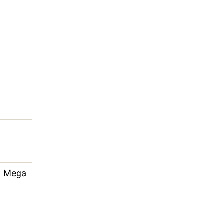
32 Mega