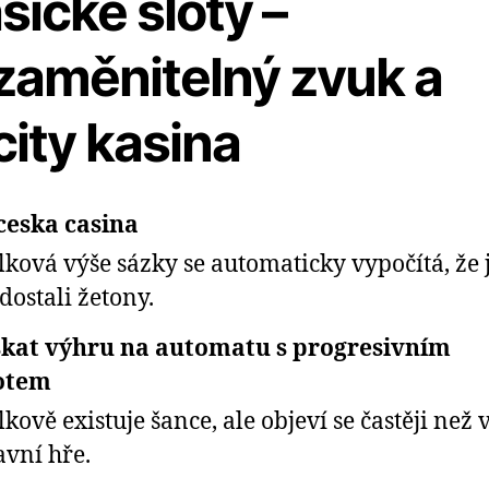
sické sloty –
zaměnitelný zvuk a
city kasina
ceska casina
lková výše sázky se automaticky vypočítá, že j
dostali žetony.
ískat výhru na automatu s progresivním
otem
lkově existuje šance, ale objeví se častěji než 
avní hře.