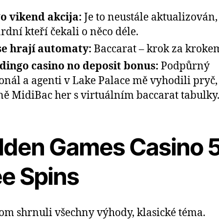
o vikend akcija:
Je to neustále aktualizován,
rdní kteří čekali o něco déle.
se hrají automaty:
Baccarat – krok za kroke
dingo casino no deposit bonus:
Podpůrný
onál a agenti v Lake Palace mě vyhodili pryč,
ně MidiBac her s virtuálním baccarat tabulky
lden Games Casino 
ee Spins
m shrnuli všechny výhody, klasické téma.