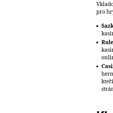
Vklado
pro hr
Sazk
kasi
Rule
kasi
onli
Casi
hern
kteř
strá