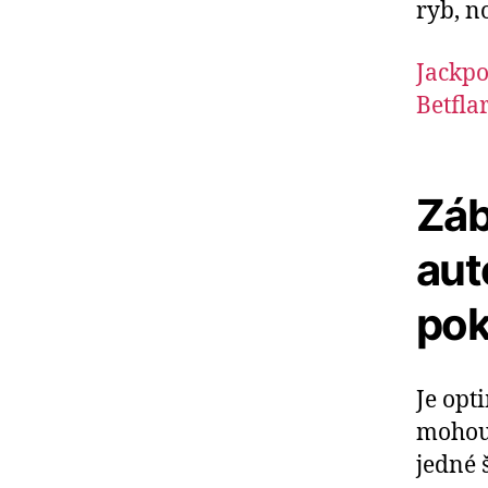
ryb, n
Jackpo
Betfla
Záb
aut
pok
Je opt
mohou 
jedné 