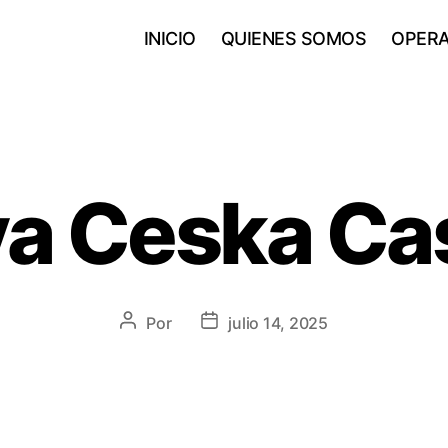
INICIO
QUIENES SOMOS
OPERA
a Ceska Ca
Por
julio 14, 2025